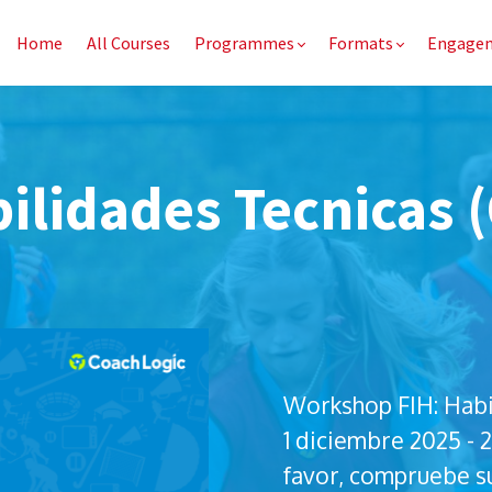
Home
All Courses
Programmes
Formats
Engage
lidades Tecnicas (
Workshop FIH: Habil
1 diciembre 2025 - 2
favor, compruebe su